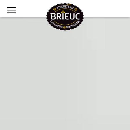
FR
en