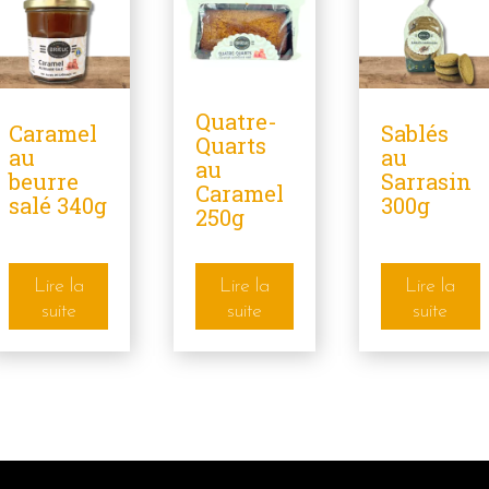
Quatre-
Caramel
Sablés
Quarts
au
au
au
beurre
Sarrasin
Caramel
salé 340g
300g
250g
Lire la
Lire la
Lire la
suite
suite
suite