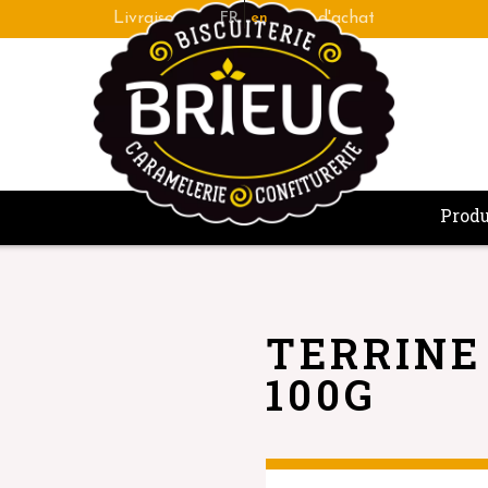
Fabrication bretonne de qualité artisanale
FR
en
Produ
TERRINE
100G