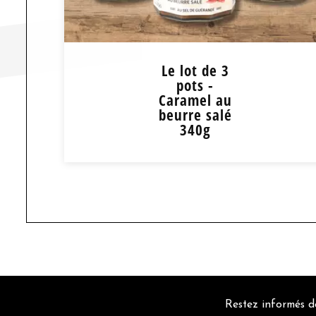
Le lot de 3
pots -
Caramel au
beurre salé
340g
Le lot de 3 pots -
Caramel au beurre salé
340g
17,00
€
au lieu de 18,60 €
Restez informés de