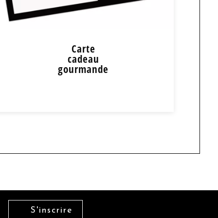
Carte
cadeau
gourmande
Carte cadeau
gourmande
+ de détail
S'inscrire