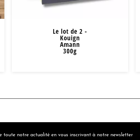
Le lot de 2 -
Kouign
Amann
300g
Le lot de 2 - Kouign
Amann 300g
14,00
€
au lieu de 15,80 €
+
 toute notre actualité en vous inscrivant à notre newsletter