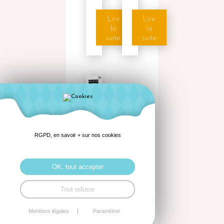
Lire
Lire
la
la
suite
suite
Kouign
Amann
300g
RGPD, en savoir + sur nos cookies
Lire
la
OK, tout accepter
suite
Tout refuser
Mentions légales
Paramétrer