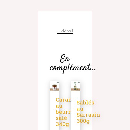
+ détail
En
complément...
Caramel
Sablés
au
au
beurre
Sarrasin
salé
300g
340g