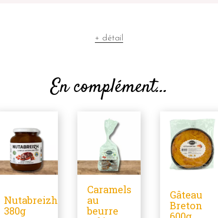
+ détail
En complément...
Caramels
Gâteau
Nutabreizh
au
Breton
380g
beurre
600g