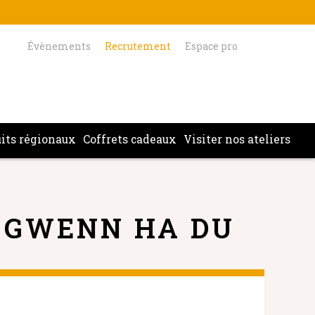
Évènements
Recrutement
Espace pro
its régionaux
Coffrets cadeaux
Visiter nos ateliers
 GWENN HA DU