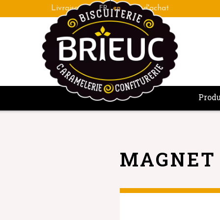
Fabrication bretonne de qualité artisanale
FR
en
Produ
MAGNET