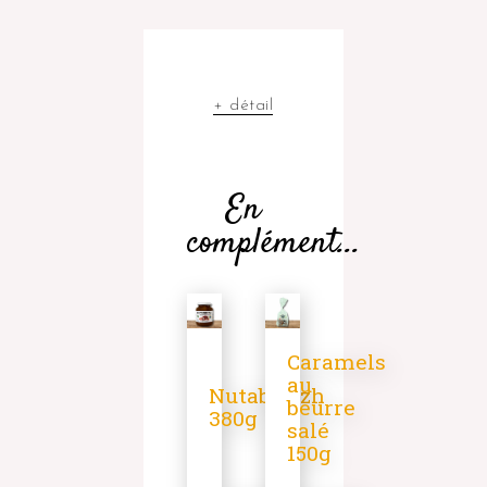
+ détail
En
complément...
Caramels
au
Nutabreizh
beurre
380g
salé
150g