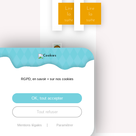
Lire
Lire
la
la
suite
suite
Gâteau
Breton
600g
RGPD, en savoir + sur nos cookies
Lire
la
OK, tout accepter
suite
Tout refuser
Mentions légales
Paramétrer