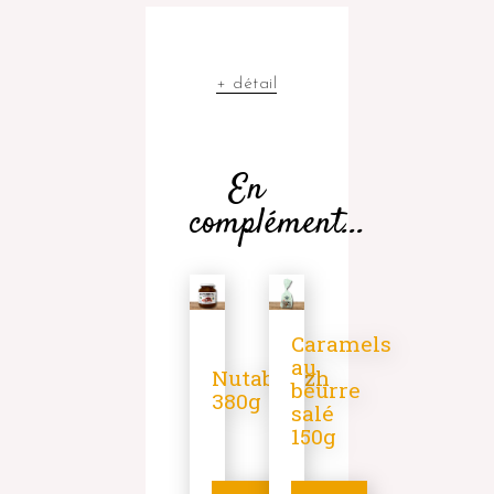
+ détail
En
complément...
Caramels
au
Nutabreizh
beurre
380g
salé
150g