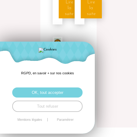
Lire
Lire
la
la
suite
suite
Gâteau
Breton
600g
RGPD, en savoir + sur nos cookies
Lire
la
OK, tout accepter
suite
Tout refuser
Mentions légales
Paramétrer