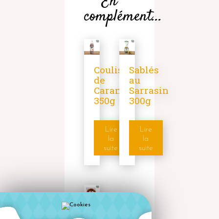
En
complément...
Coulis
Sablés
de
au
Caramel
Sarrasin
350g
300g
Lire
Lire
la
la
suite
suite
Kouign