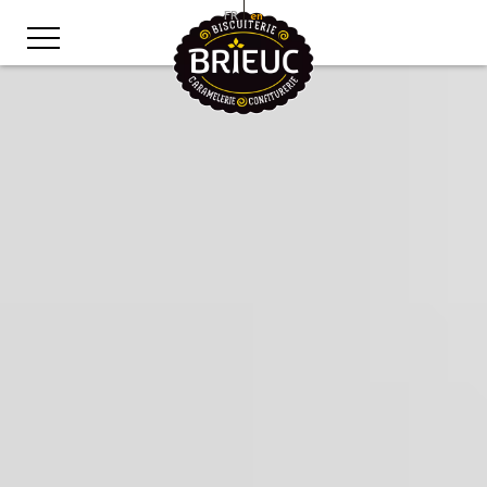
FR
en