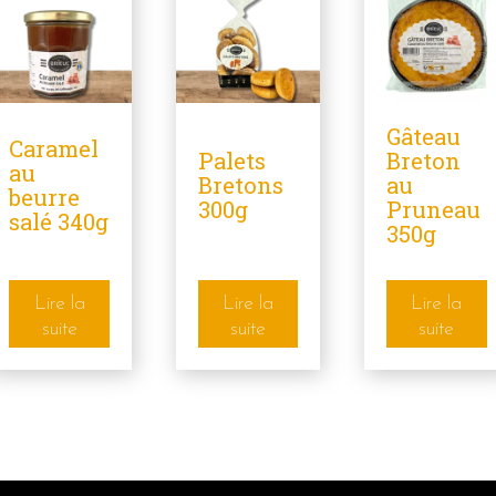
Gâteau
Caramel
Palets
Breton
au
Bretons
au
beurre
300g
Pruneau
salé 340g
350g
Lire la
Lire la
Lire la
suite
suite
suite