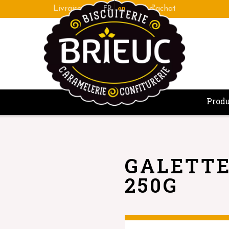
Fabrication bretonne de qualité artisanale
FR
en
Produ
GALETTE
250G