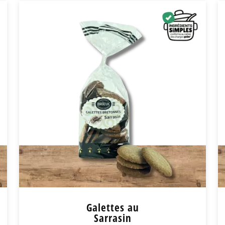
Kouign Amann 300g
7,90
€
+
-
+ de détail
Galettes au
Sarrasin