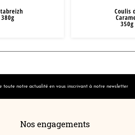
tabreizh
Coulis 
380g
Caram
350g
reizh 380g
Coulis de Ca
,70
6,90
€
+
 toute notre actualité en vous inscrivant à notre newsletter
-
 de détail
+ de déta
Nos engagements