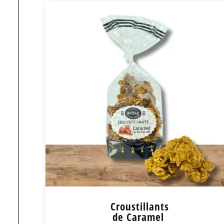
Palets Bretons 300g
6,95
€
+
-
+ de détail
Croustillants
de Caramel