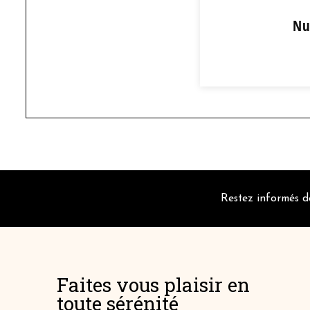
Nu
Nutab
6
+
Restez informés de
-
+
Faites vous plaisir en
toute sérénité