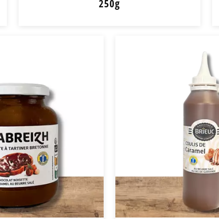
250g
Galettes au Sarrasin
250g
5,95
€
+
-
+ de détail