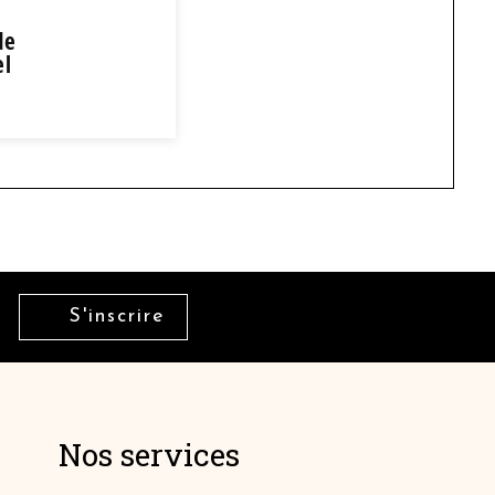
de
el
ramel 350g
€
S'inscrire
il
Nos services