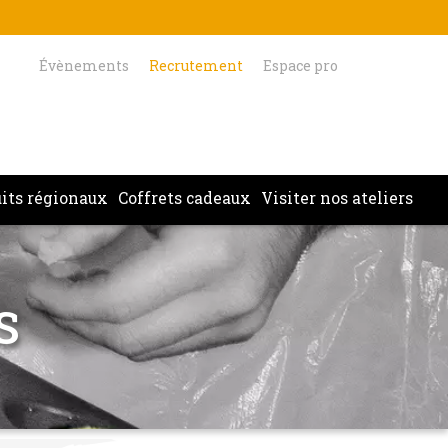
Évènements
Recrutement
Espace pro
its régionaux
Coffrets cadeaux
Visiter nos ateliers
S