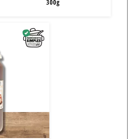
300g
Sablés au Sarrasin 300g
6,95
€
+
-
+ de détail