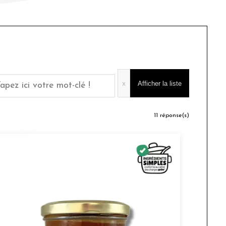
x
11
réponse(s)