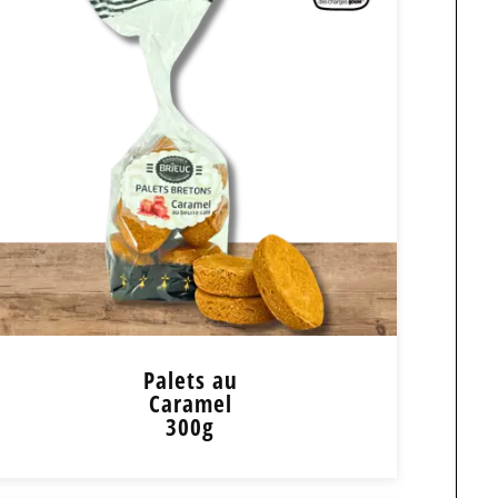
340g
6,20
€
+
-
+ de détail
Palets au
Caramel
300g